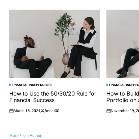
FINANCIAL INDEPENDENCE
FINANCIAL INDEPE
POSTED
POSTED
IN
IN
How to Use the 50/30/20 Rule for
How to Build
Financial Success
Portfolio on
March 18, 2024
freeat30
November 19, 2
Posted
Posted
Posted
on
by
on
More From Author