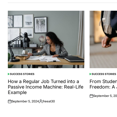
SUCCESS STORIES
SUCCESS STORIES
POSTED
POSTED
IN
IN
How a Regular Job Turned into a
From Student
Passive Income Machine: Real-Life
Freedom: A 
Example
September 5, 2
Posted
September 5, 2024
freeat30
on
Posted
Posted
on
by